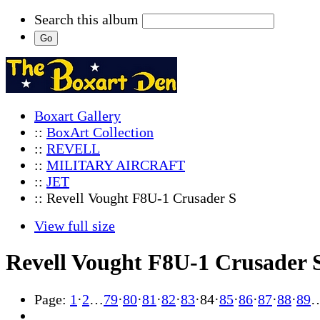
Search this album
Boxart Gallery
::
BoxArt Collection
::
REVELL
::
MILITARY AIRCRAFT
::
JET
:: Revell Vought F8U-1 Crusader S
View full size
Revell Vought F8U-1 Crusader 
Page:
1
·
2
…
79
·
80
·
81
·
82
·
83
·
84
·
85
·
86
·
87
·
88
·
89