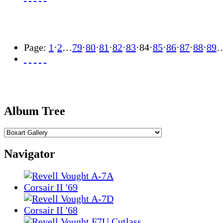
Page:
1
·
2
…
79
·
80
·
81
·
82
·
83
·
84
·
85
·
86
·
87
·
88
·
89
Album Tree
Navigator