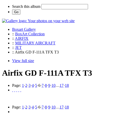
Search this album
Boxart Gallery
::
BoxArt Collection
::
AIRFIX
::
MILITARY AIRCRAFT
::
JET
:: Airfix GD F-111A TFX T3
View full size
Airfix GD F-111A TFX T3
Page:
1
·
2
·
3
·
4
·
5
·
6
·
7
·
8
·
9
·
10
…
17
·
18
Page:
1
·
2
·
3
·
4
·
5
·
6
·
7
·
8
·
9
·
10
…
17
·
18