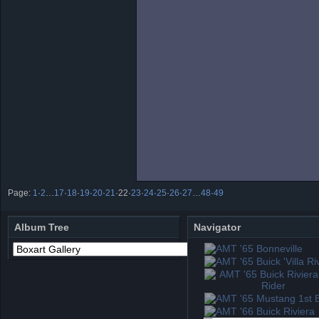
Page:
1
·
2
…
17
·
18
·
19
·
20
·
21
·
22
·
23
·
24
·
25
·
26
·
27
…
48
·
49
Album Tree
Navigator