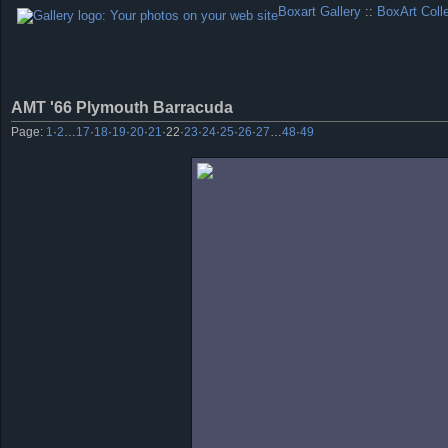
Boxart Gallery
::
BoxArt Coll
AMT '66 Plymouth Barracuda
Page:
1
·
2
…
17
·
18
·
19
·
20
·
21
·
22
·
23
·
24
·
25
·
26
·
27
…
48
·
49