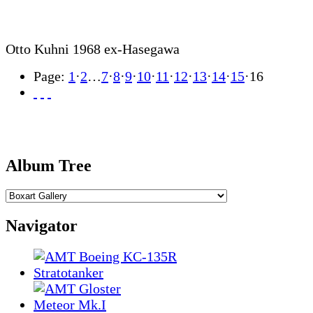
Otto Kuhni 1968 ex-Hasegawa
Page:
1
·
2
…
7
·
8
·
9
·
10
·
11
·
12
·
13
·
14
·
15
·
16
Album Tree
Navigator