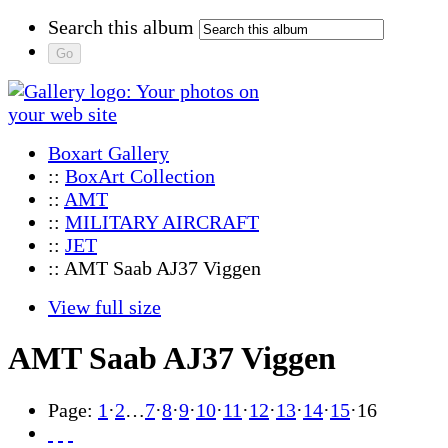
Search this album
Boxart Gallery
::
BoxArt Collection
::
AMT
::
MILITARY AIRCRAFT
::
JET
:: AMT Saab AJ37 Viggen
View full size
AMT Saab AJ37 Viggen
Page:
1
·
2
…
7
·
8
·
9
·
10
·
11
·
12
·
13
·
14
·
15
·
16