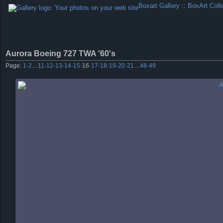
Boxart Gallery
::
BoxArt Coll
Aurora Boeing 727 TWA '60's
Page:
1
·
2
…
11
·
12
·
13
·
14
·
15
·
16
·
17
·
18
·
19
·
20
·
21
…
48
·
49