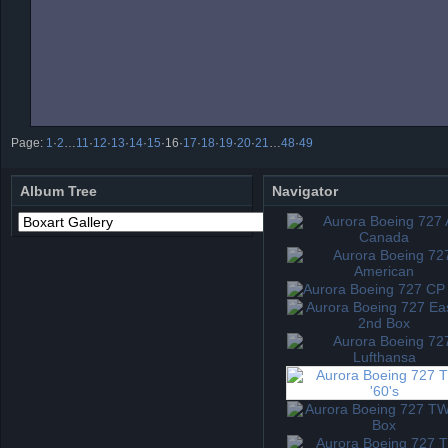
Page:
1
·
2
…
11
·
12
·
13
·
14
·
15
·
16
·
17
·
18
·
19
·
20
·
21
…
48
·
49
Album Tree
Navigator