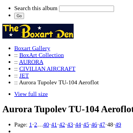
Search this album
Boxart Gallery
::
BoxArt Collection
::
AURORA
::
CIVILIAN AIRCRAFT
::
JET
:: Aurora Tupolev TU-104 Aeroflot
View full size
Aurora Tupolev TU-104 Aeroflo
Page:
1
·
2
…
40
·
41
·
42
·
43
·
44
·
45
·
46
·
47
·
48
·
49