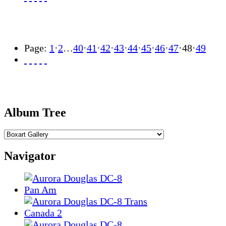
Page:
1
·
2
…
40
·
41
·
42
·
43
·
44
·
45
·
46
·
47
·
48
·
49
Album Tree
Navigator