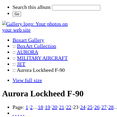
Search this album
Boxart Gallery
::
BoxArt Collection
::
AURORA
::
MILITARY AIRCRAFT
::
JET
:: Aurora Lockheed F-90
View full size
Aurora Lockheed F-90
Page:
1
·
2
…
18
·
19
·
20
·
21
·
22
·
23
·
24
·
25
·
26
·
27
·
28