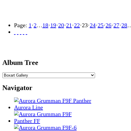
Page:
1
·
2
…
18
·
19
·
20
·
21
·
22
·
23
·
24
·
25
·
26
·
27
·
28
Album Tree
Navigator