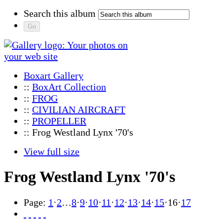
Search this album
Boxart Gallery
::
BoxArt Collection
::
FROG
::
CIVILIAN AIRCRAFT
::
PROPELLER
:: Frog Westland Lynx '70's
View full size
Frog Westland Lynx '70's
Page:
1
·
2
…
8
·
9
·
10
·
11
·
12
·
13
·
14
·
15
·
16
·
17