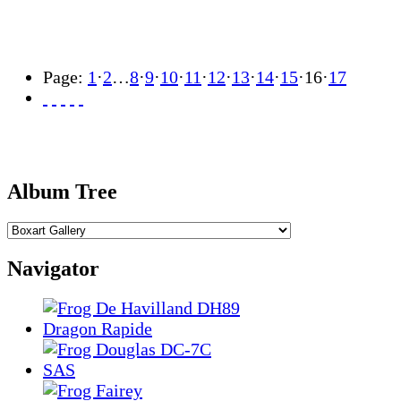
Page:
1
·
2
…
8
·
9
·
10
·
11
·
12
·
13
·
14
·
15
·
16
·
17
Album Tree
Navigator