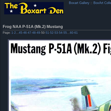
Boxart Gallery
::
BoxArt Coll
Frog NAA P-51A (Mk.2) Mustang
Page:
1
·
2
…
45
·
46
·
47
·
48
·
49
·
50
·
51
·
52
·
53
·
54
·
55
…
60
·
61