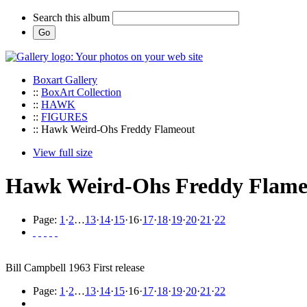
Search this album
Boxart Gallery
::
BoxArt Collection
::
HAWK
::
FIGURES
:: Hawk Weird-Ohs Freddy Flameout
View full size
Hawk Weird-Ohs Freddy Flame
Page:
1
·
2
…
13
·
14
·
15
·
16
·
17
·
18
·
19
·
20
·
21
·
22
Bill Campbell 1963 First release
Page:
1
·
2
…
13
·
14
·
15
·
16
·
17
·
18
·
19
·
20
·
21
·
22