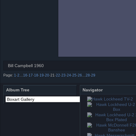
Bill Campbell 1960
Page:
1
·
2
…
16
·
17
·
18
·
19
·
20
·
21
·
22
·
23
·
24
·
25
·
26
…
28
·
29
Album Tree
Navigator