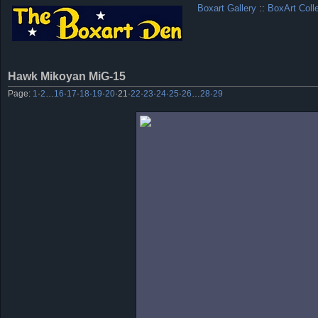
Boxart Gallery
::
BoxArt Coll
Hawk Mikoyan MiG-15
Page:
1
·
2
…
16
·
17
·
18
·
19
·
20
·
21
·
22
·
23
·
24
·
25
·
26
…
28
·
29