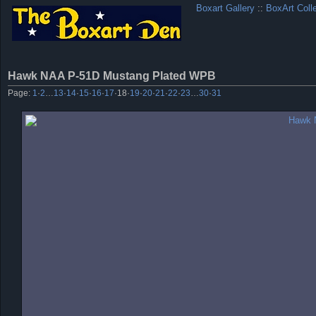
Boxart Gallery
::
BoxArt Coll
Hawk NAA P-51D Mustang Plated WPB
Page:
1
·
2
…
13
·
14
·
15
·
16
·
17
·
18
·
19
·
20
·
21
·
22
·
23
…
30
·
31