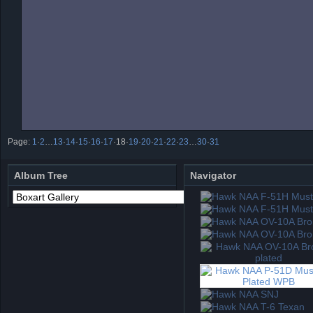
Page:
1
·
2
…
13
·
14
·
15
·
16
·
17
·
18
·
19
·
20
·
21
·
22
·
23
…
30
·
31
Album Tree
Navigator