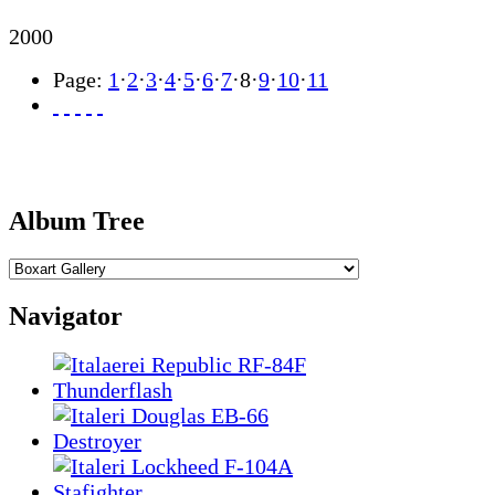
2000
Page:
1
·
2
·
3
·
4
·
5
·
6
·
7
·
8
·
9
·
10
·
11
Album Tree
Navigator