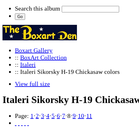
Search this album
Boxart Gallery
::
BoxArt Collection
::
Italeri
:: Italeri Sikorsky H-19 Chickasaw colors
View full size
Italeri Sikorsky H-19 Chickasaw
Page:
1
·
2
·
3
·
4
·
5
·
6
·
7
·
8
·
9
·
10
·
11