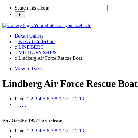
Search this album
Boxart Gallery
::
BoxArt Collection
::
LINDBERG
::
MILITARY SHIPS
:: Lindberg Air Force Rescue Boat
View full size
Lindberg Air Force Rescue Boat
Page:
1
·
2
·
3
·
4
·
5
·
6
·
7
·
8
·
9
·
10
…
12
·
13
Ray Gaedke 1957 First release
Page:
1
·
2
·
3
·
4
·
5
·
6
·
7
·
8
·
9
·
10
…
12
·
13