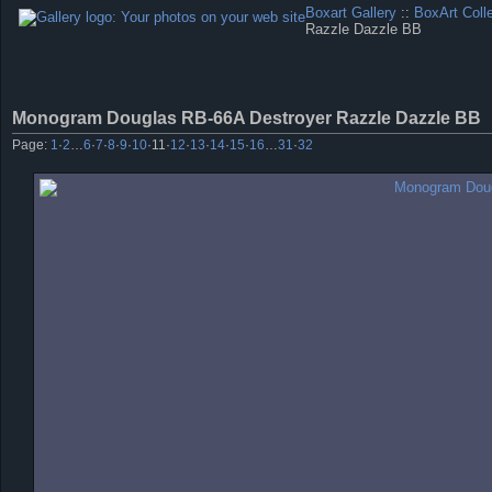
Boxart Gallery
::
BoxArt Coll
Razzle Dazzle BB
Monogram Douglas RB-66A Destroyer Razzle Dazzle BB
Page:
1
·
2
…
6
·
7
·
8
·
9
·
10
·
11
·
12
·
13
·
14
·
15
·
16
…
31
·
32