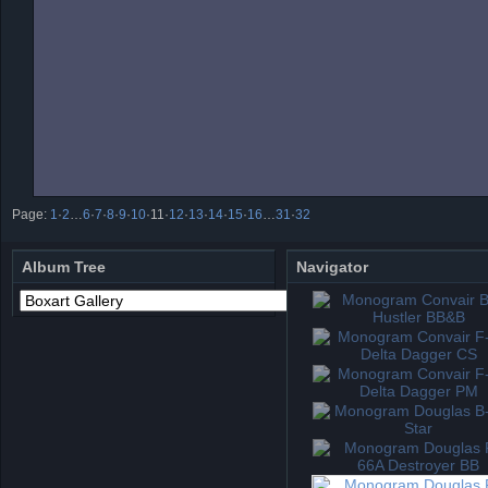
Page:
1
·
2
…
6
·
7
·
8
·
9
·
10
·
11
·
12
·
13
·
14
·
15
·
16
…
31
·
32
Album Tree
Navigator