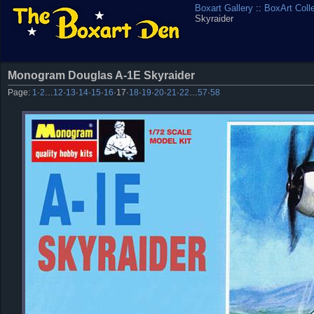
Boxart Gallery
::
BoxArt Coll
Skyraider
Monogram Douglas A-1E Skyraider
Page:
1
·
2
…
12
·
13
·
14
·
15
·
16
·
17
·
18
·
19
·
20
·
21
·
22
…
57
·
58