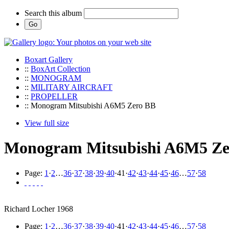
Search this album
Boxart Gallery
::
BoxArt Collection
::
MONOGRAM
::
MILITARY AIRCRAFT
::
PROPELLER
:: Monogram Mitsubishi A6M5 Zero BB
View full size
Monogram Mitsubishi A6M5 Ze
Page:
1
·
2
…
36
·
37
·
38
·
39
·
40
·
41
·
42
·
43
·
44
·
45
·
46
…
57
·
58
Richard Locher 1968
Page:
1
·
2
…
36
·
37
·
38
·
39
·
40
·
41
·
42
·
43
·
44
·
45
·
46
…
57
·
58