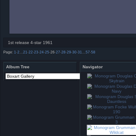
1st release 4-star 1961
Page:
1
·
2
…
21
·
22
·
23
·
24
·
25
·
26
·
27
·
28
·
29
·
30
·
31
…
57
·
58
Album Tree
Navigator