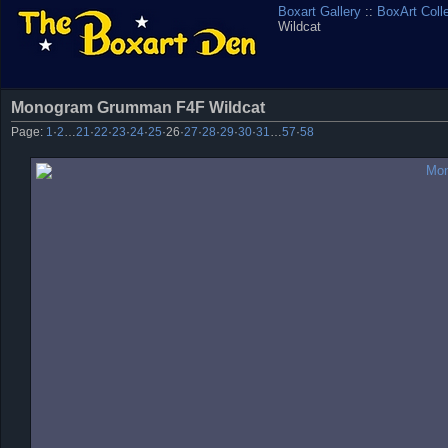
Boxart Gallery
::
BoxArt Coll
Wildcat
Monogram Grumman F4F Wildcat
Page:
1
·
2
…
21
·
22
·
23
·
24
·
25
·
26
·
27
·
28
·
29
·
30
·
31
…
57
·
58