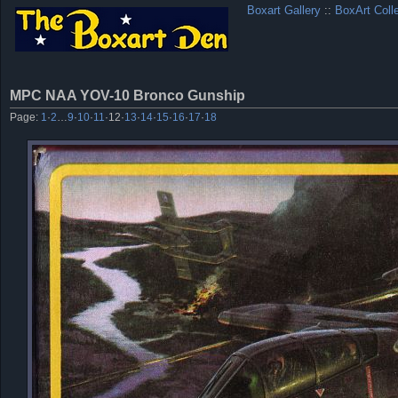
Boxart Gallery
::
BoxArt Coll
MPC NAA YOV-10 Bronco Gunship
Page:
1
·
2
…
9
·
10
·
11
·
12
·
13
·
14
·
15
·
16
·
17
·
18