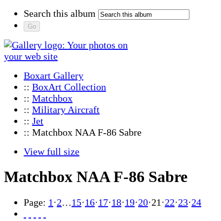
Search this album
Boxart Gallery
::
BoxArt Collection
::
Matchbox
::
Military Aircraft
::
Jet
:: Matchbox NAA F-86 Sabre
View full size
Matchbox NAA F-86 Sabre
Page:
1
·
2
…
15
·
16
·
17
·
18
·
19
·
20
·
21
·
22
·
23
·
24