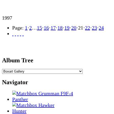
1997
Page:
1
·
2
…
15
·
16
·
17
·
18
·
19
·
20
·
21
·
22
·
23
·
24
Album Tree
Navigator