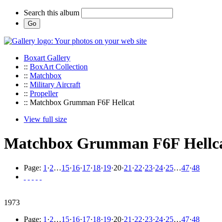
Search this album
Boxart Gallery
::
BoxArt Collection
::
Matchbox
::
Military Aircraft
::
Propeller
:: Matchbox Grumman F6F Hellcat
View full size
Matchbox Grumman F6F Hellc
Page:
1
·
2
…
15
·
16
·
17
·
18
·
19
·
20
·
21
·
22
·
23
·
24
·
25
…
47
·
48
1973
Page:
1
·
2
…
15
·
16
·
17
·
18
·
19
·
20
·
21
·
22
·
23
·
24
·
25
…
47
·
48