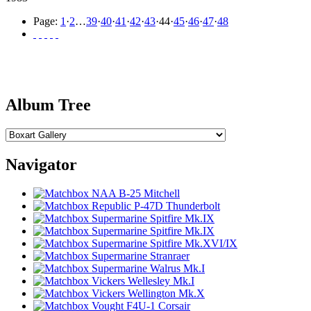
Page:
1
·
2
…
39
·
40
·
41
·
42
·
43
·
44
·
45
·
46
·
47
·
48
Album Tree
Navigator