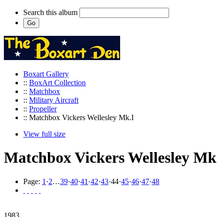
Search this album
Boxart Gallery
::
BoxArt Collection
::
Matchbox
::
Military Aircraft
::
Propeller
:: Matchbox Vickers Wellesley Mk.I
View full size
Matchbox Vickers Wellesley Mk
Page:
1
·
2
…
39
·
40
·
41
·
42
·
43
·
44
·
45
·
46
·
47
·
48
1983