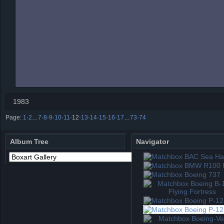
1983
Page:
1
·
2
…
7
·
8
·
9
·
10
·
11
·
12
·
13
·
14
·
15
·
16
·
17
…
73
·
74
Album Tree
Navigator