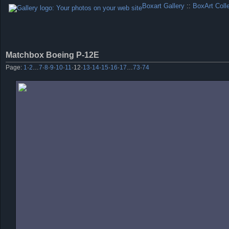
Boxart Gallery
::
BoxArt Coll
Matchbox Boeing P-12E
Page:
1
·
2
…
7
·
8
·
9
·
10
·
11
·
12
·
13
·
14
·
15
·
16
·
17
…
73
·
74