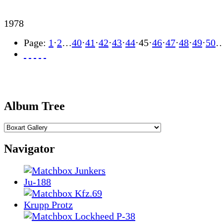
1978
Page:
1
·
2
…
40
·
41
·
42
·
43
·
44
·
45
·
46
·
47
·
48
·
49
·
50
Album Tree
Navigator