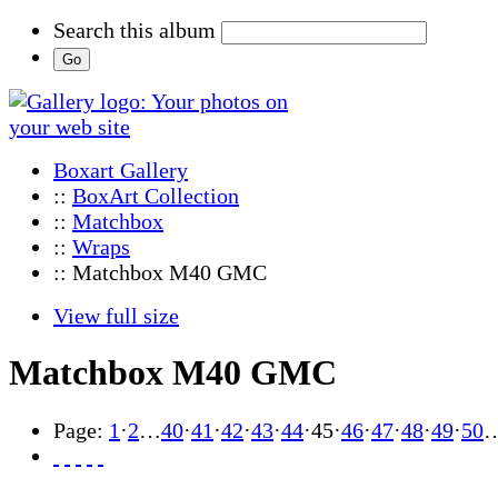
Search this album
Boxart Gallery
::
BoxArt Collection
::
Matchbox
::
Wraps
:: Matchbox M40 GMC
View full size
Matchbox M40 GMC
Page:
1
·
2
…
40
·
41
·
42
·
43
·
44
·
45
·
46
·
47
·
48
·
49
·
50