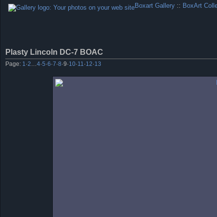
Boxart Gallery
::
BoxArt Coll
Plasty Lincoln DC-7 BOAC
Page:
1
·
2
…
4
·
5
·
6
·
7
·
8
·
9
·
10
·
11
·
12
·
13