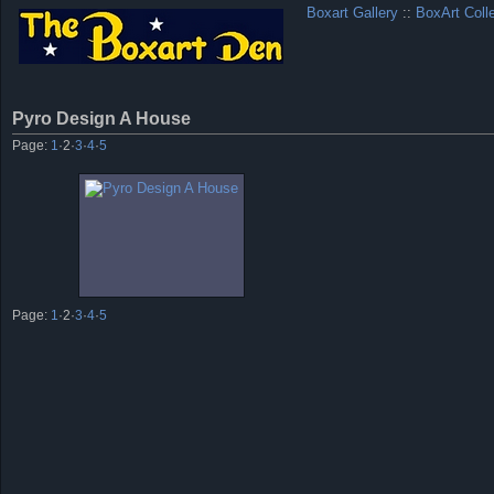
Boxart Gallery
::
BoxArt Coll
Pyro Design A House
Page:
1
·
2
·
3
·
4
·
5
Page:
1
·
2
·
3
·
4
·
5