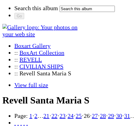
Search this album
Boxart Gallery
::
BoxArt Collection
::
REVELL
::
CIVILIAN SHIPS
:: Revell Santa Maria S
View full size
Revell Santa Maria S
Page:
1
·
2
…
21
·
22
·
23
·
24
·
25
·
26
·
27
·
28
·
29
·
30
·
31