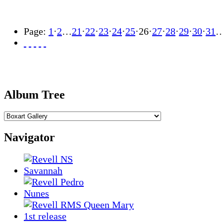
Page:
1
·
2
…
21
·
22
·
23
·
24
·
25
·
26
·
27
·
28
·
29
·
30
·
31
Album Tree
Navigator