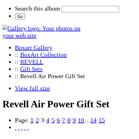
Search this album
Boxart Gallery
::
BoxArt Collection
::
REVELL
::
Gift Sets
:: Revell Air Power Gift Set
View full size
Revell Air Power Gift Set
Page:
1
·
2
·
3
·
4
·
5
·
6
·
7
·
8
·
9
·
10
…
14
·
15