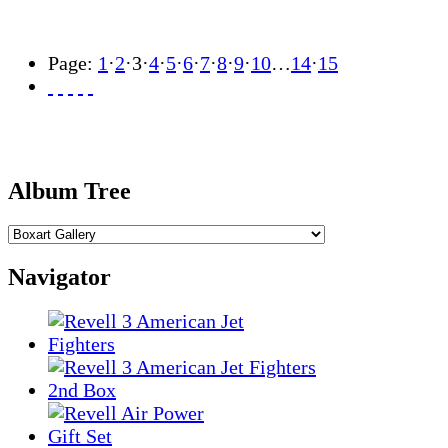
Page:
1
·
2
·
3
·
4
·
5
·
6
·
7
·
8
·
9
·
10
…
14
·
15
Album Tree
Navigator