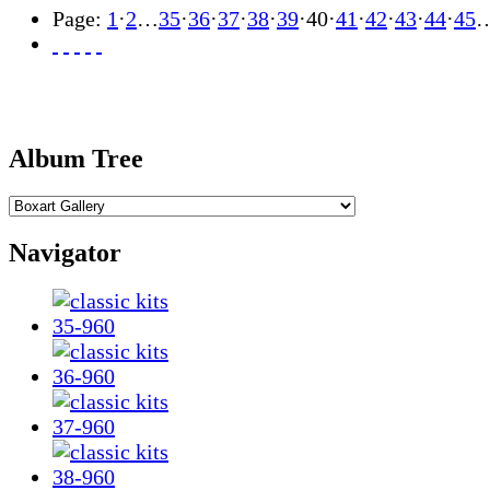
Page:
1
·
2
…
35
·
36
·
37
·
38
·
39
·
40
·
41
·
42
·
43
·
44
·
45
Album Tree
Navigator