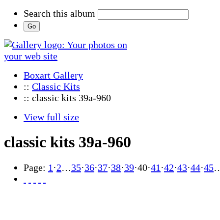
Search this album
Boxart Gallery
::
Classic Kits
:: classic kits 39a-960
View full size
classic kits 39a-960
Page:
1
·
2
…
35
·
36
·
37
·
38
·
39
·
40
·
41
·
42
·
43
·
44
·
45