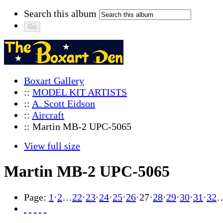
Search this album
Boxart Gallery
::
MODEL KIT ARTISTS
::
A. Scott Eidson
::
Aircraft
:: Martin MB-2 UPC-5065
View full size
Martin MB-2 UPC-5065
Page:
1
·
2
…
22
·
23
·
24
·
25
·
26
·
27
·
28
·
29
·
30
·
31
·
32