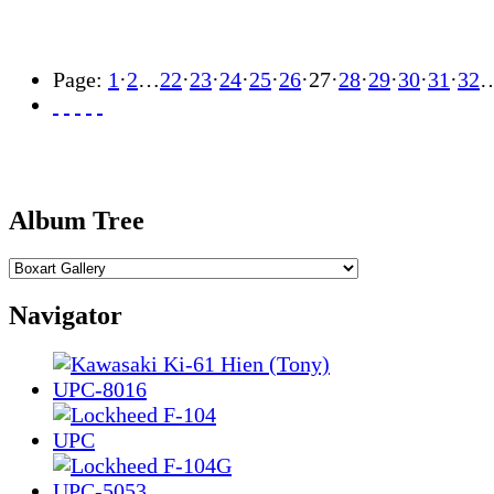
Page:
1
·
2
…
22
·
23
·
24
·
25
·
26
·
27
·
28
·
29
·
30
·
31
·
32
Album Tree
Navigator