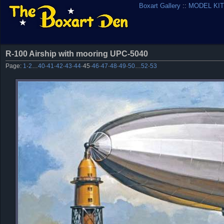
Boxart Gallery
::
MODEL KIT
R-100 Airship with mooring UPC-5040
Page:
1
·
2
…
40
·
41
·
42
·
43
·
44
·
45
·
46
·
47
·
48
·
49
·
50
…
52
·
53