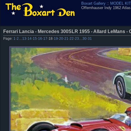
Boxart Gallery
::
MODEL KIT
Offernhauser Indy 1962 Atlas
Ferrari Lancia - Mercedes 300SLR 1955 - Allard LeMans - 
Page:
1
·
2
…
13
·
14
·
15
·
16
·
17
·
18
·
19
·
20
·
21
·
22
·
23
…
30
·
31