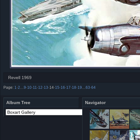
Revell 1969
Page:
1
·
2
…
9
·
10
·
11
·
12
·
13
·
14
·
15
·
16
·
17
·
18
·
19
…
63
·
64
Album Tree
Navigator