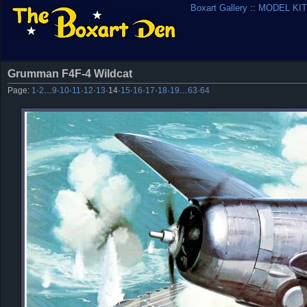
Boxart Gallery
::
MODEL KIT
Grumman F4F-4 Wildcat
Page:
1
·
2
…
9
·
10
·
11
·
12
·
13
·
14
·
15
·
16
·
17
·
18
·
19
…
63
·
64