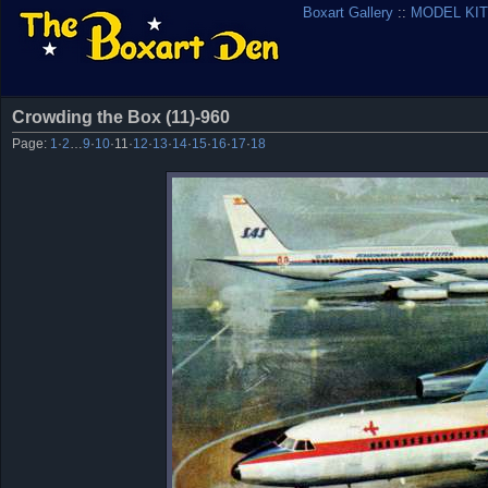
Boxart Gallery
::
MODEL KIT
Crowding the Box (11)-960
Page:
1
·
2
…
9
·
10
·
11
·
12
·
13
·
14
·
15
·
16
·
17
·
18