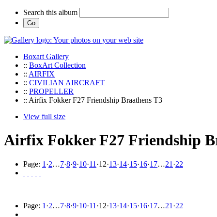
Search this album
Boxart Gallery
::
BoxArt Collection
::
AIRFIX
::
CIVILIAN AIRCRAFT
::
PROPELLER
:: Airfix Fokker F27 Friendship Braathens T3
View full size
Airfix Fokker F27 Friendship B
Page:
1
·
2
…
7
·
8
·
9
·
10
·
11
·
12
·
13
·
14
·
15
·
16
·
17
…
21
·
22
Page:
1
·
2
…
7
·
8
·
9
·
10
·
11
·
12
·
13
·
14
·
15
·
16
·
17
…
21
·
22