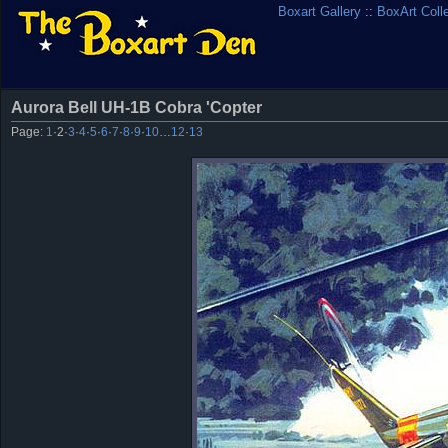
Boxart Gallery
::
BoxArt Coll
Aurora Bell UH-1B Cobra 'Copter
Page:
1
·
2
·
3
·
4
·
5
·
6
·
7
·
8
·
9
·
10
…
12
·
13