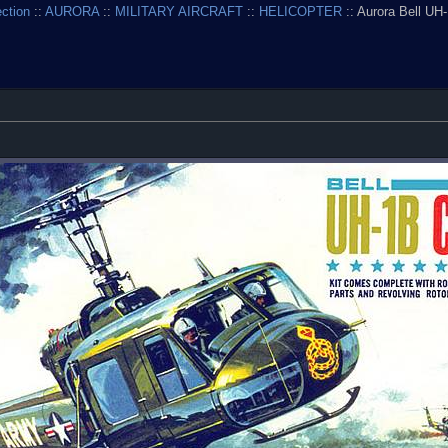
ection
::
AURORA
::
MILITARY AIRCRAFT
::
HELICOPTER
:: Aurora Bell UH