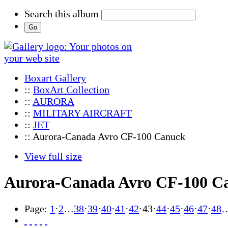
Search this album
Boxart Gallery
::
BoxArt Collection
::
AURORA
::
MILITARY AIRCRAFT
::
JET
:: Aurora-Canada Avro CF-100 Canuck
View full size
Aurora-Canada Avro CF-100 C
Page:
1
·
2
…
38
·
39
·
40
·
41
·
42
·
43
·
44
·
45
·
46
·
47
·
48