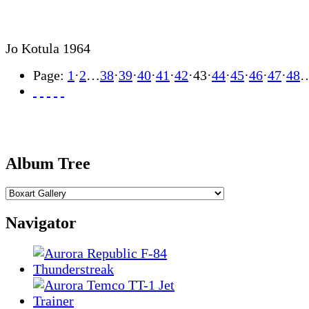
Jo Kotula 1964
Page:
1
·
2
…
38
·
39
·
40
·
41
·
42
·
43
·
44
·
45
·
46
·
47
·
48
Album Tree
Navigator