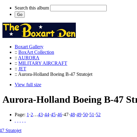
Search this album
Boxart Gallery
::
BoxArt Collection
::
AURORA
::
MILITARY AIRCRAFT
::
JET
:: Aurora-Holland Boeing B-47 Stratojet
View full size
Aurora-Holland Boeing B-47 Str
Page:
1
·
2
…
43
·
44
·
45
·
46
·
47
·
48
·
49
·
50
·
51
·
52