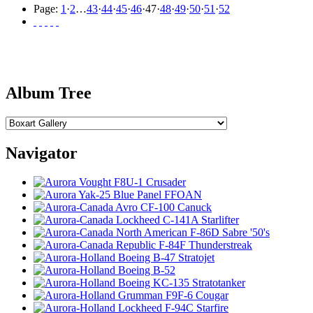
Page:
1
·
2
…
43
·
44
·
45
·
46
·
47
·
48
·
49
·
50
·
51
·
52
Album Tree
Navigator