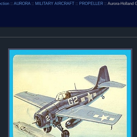
ection
::
AURORA
::
MILITARY AIRCRAFT
::
PROPELLER
:: Aurora-Holland