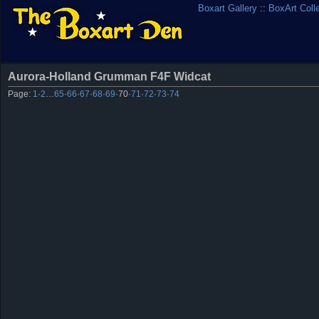
Boxart Gallery
::
BoxArt Coll
Aurora-Holland Grumman F4F Widcat
Page:
1
·
2
…
65
·
66
·
67
·
68
·
69
·
70
·
71
·
72
·
73
·
74