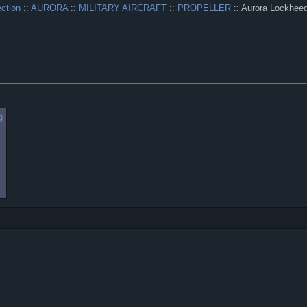
ection
::
AURORA
::
MILITARY AIRCRAFT
::
PROPELLER
:: Aurora Lockheed