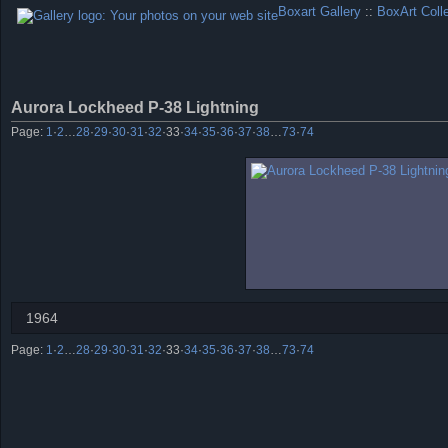
Boxart Gallery
::
BoxArt Coll
Aurora Lockheed P-38 Lightning
Page:
1
·
2
…
28
·
29
·
30
·
31
·
32
·
33
·
34
·
35
·
36
·
37
·
38
…
73
·
74
1964
Page:
1
·
2
…
28
·
29
·
30
·
31
·
32
·
33
·
34
·
35
·
36
·
37
·
38
…
73
·
74