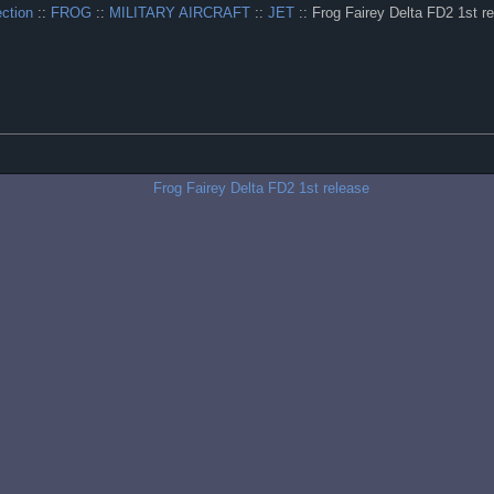
ection
::
FROG
::
MILITARY AIRCRAFT
::
JET
:: Frog Fairey Delta FD2 1st r