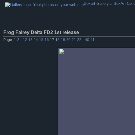
Boxart Gallery
::
BoxArt Coll
Frog Fairey Delta FD2 1st release
Page:
1
·
2
…
12
·
13
·
14
·
15
·
16
·
17
·
18
·
19
·
20
·
21
·
22
…
40
·
41