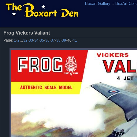
Boxart Gallery
::
BoxArt Coll
Frog Vickers Valiant
Page:
1
·
2
…
32
·
33
·
34
·
35
·
36
·
37
·
38
·
39
·
40
·
41