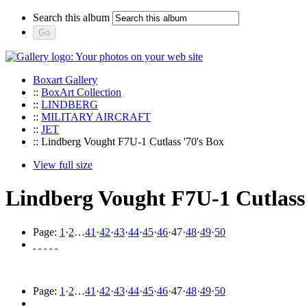
Search this album
Boxart Gallery
::
BoxArt Collection
::
LINDBERG
::
MILITARY AIRCRAFT
::
JET
:: Lindberg Vought F7U-1 Cutlass '70's Box
View full size
Lindberg Vought F7U-1 Cutlass 
Page:
1
·
2
…
41
·
42
·
43
·
44
·
45
·
46
·
47
·
48
·
49
·
50
Page:
1
·
2
…
41
·
42
·
43
·
44
·
45
·
46
·
47
·
48
·
49
·
50