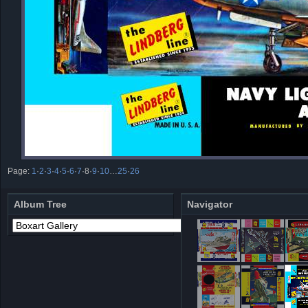
Page:
1
·
2
·
3
·
4
·
5
·
6
·
7
·
8
·
9
·
10
…
25
·
26
Album Tree
Navigator