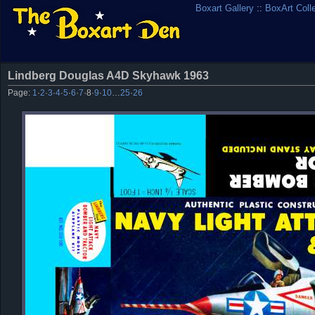
Boxart Gallery
::
BoxArt Coll
Lindberg Douglas A4D Skyhawk 1963
Page:
1
·
2
·
3
·
4
·
5
·
6
·
7
·
8
·
9
·
10
…
25
·
26