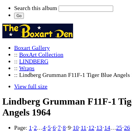
Search this album
Boxart Gallery
::
BoxArt Collection
::
LINDBERG
::
Wraps
:: Lindberg Grumman F11F-1 Tiger Blue Angels
View full size
Lindberg Grumman F11F-1 Tig
Angels 1964
Page:
1
·
2
…
4
·
5
·
6
·
7
·
8
·
9
·
10
·
11
·
12
·
13
·
14
…
25
·
26