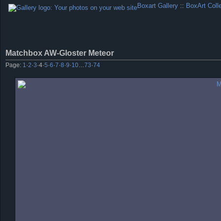
Boxart Gallery
::
BoxArt Coll
Matchbox AW-Gloster Meteor
Page:
1
·
2
·
3
·
4
·
5
·
6
·
7
·
8
·
9
·
10
…
73
·
74