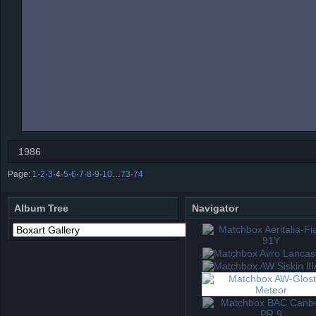
1986
Page:
1
·
2
·
3
·
4
·
5
·
6
·
7
·
8
·
9
·
10
…
73
·
74
Album Tree
Navigator