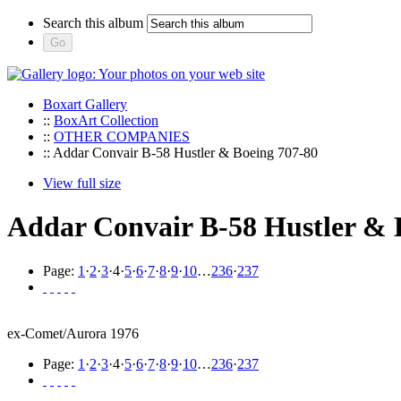
Search this album
Boxart Gallery
::
BoxArt Collection
::
OTHER COMPANIES
:: Addar Convair B-58 Hustler & Boeing 707-80
View full size
Addar Convair B-58 Hustler & 
Page:
1
·
2
·
3
·
4
·
5
·
6
·
7
·
8
·
9
·
10
…
236
·
237
ex-Comet/Aurora 1976
Page:
1
·
2
·
3
·
4
·
5
·
6
·
7
·
8
·
9
·
10
…
236
·
237