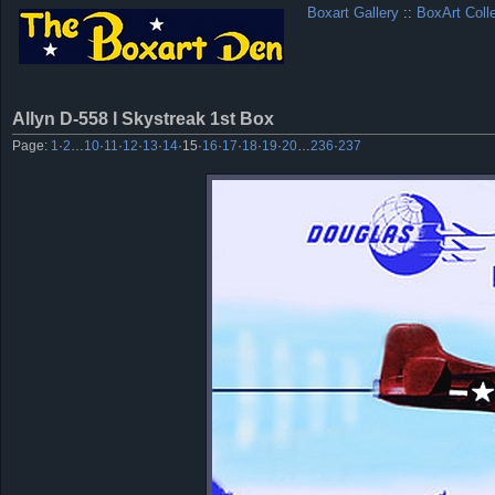
Boxart Gallery
::
BoxArt Coll
Allyn D-558 l Skystreak 1st Box
Page:
1
·
2
…
10
·
11
·
12
·
13
·
14
·
15
·
16
·
17
·
18
·
19
·
20
…
236
·
237