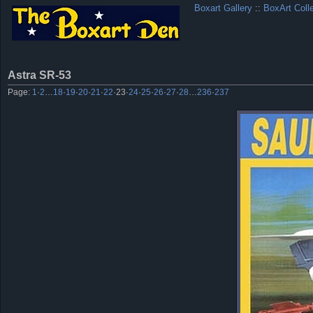
Boxart Gallery
::
BoxArt Coll
Astra SR-53
Page:
1
·
2
…
18
·
19
·
20
·
21
·
22
·
23
·
24
·
25
·
26
·
27
·
28
…
236
·
237