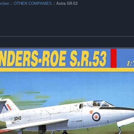
ection
::
OTHER COMPANIES
:: Astra SR-53