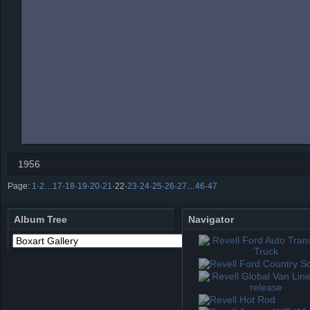
1956
Page:
1
·
2
…
17
·
18
·
19
·
20
·
21
·
22
·
23
·
24
·
25
·
26
·
27
…
46
·
47
Album Tree
Navigator