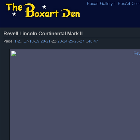
Boxart Gallery
::
BoxArt Coll
Revell Lincoln Continental Mark II
Page:
1
·
2
…
17
·
18
·
19
·
20
·
21
·
22
·
23
·
24
·
25
·
26
·
27
…
46
·
47